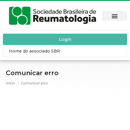
DOENÇAS REUM
SBR CON
CALENDÁRIO
CONTEÚDO C
Login
Home do associado SBR
Comunicar erro
Você está aqui:
Início
Comunicar erro